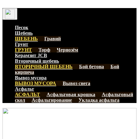
Песок
Щебень
ЩЕБЕНЬ
Гравий
Грунт
ГРУНТ
Торф
Чернозём
Керамзит
JCB
Вторичный щебень
ВТОРИЧНЫЙ ЩЕБЕНЬ
Бой бетона
Бой
кирпича
Вывоз мусора
ВЫВОЗ МУСОРА
Вывоз снега
Асфальт
АСФАЛЬТ
Асфальтовая крошка
Асфальтовый
скол
Асфальтирование
Укладка асфальта