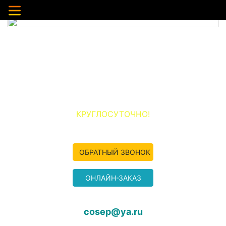
ПЕСОК, ЩЕБЕНЬ С ДОСТАВКОЙ ПО ЩЕЛКОВО И
ЩЕЛКОВСКОМУ РАЙОНУ
ООО «ПЕСОК-ЩЁЛКОВО»
+7 (977) 349-04-50
КРУГЛОСУТОЧНО!
ОБРАТНЫЙ ЗВОНОК
ОНЛАЙН-ЗАКАЗ
cosep@ya.ru