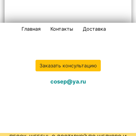
Главная
Контакты
Доставка
ПЕСОК, ЩЕБЕНЬ С ДОСТАВКОЙ ПО ЩЕЛКОВО И
ЩЕЛКОВСКОМУ РАЙОНУ
ООО «ПЕСОК-ЩЁЛКОВО»
Заказать консультацию
cosep@ya.ru
141102, Щелково, улица Металлоконструкций 3б.
+7 (977) 349-04-50
КРУГЛОСУТОЧНО!